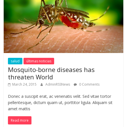
salud
últimas noticias
Mosquito-borne diseases has
threaten World
March 24, 2015
AdminRSSNews
0 Comments
Donec a suscipit erat, ac venenatis velit. Sed vitae tortor
pellentesque, dictum quam ut, porttitor ligula. Aliquam sit
amet mattis
Read more