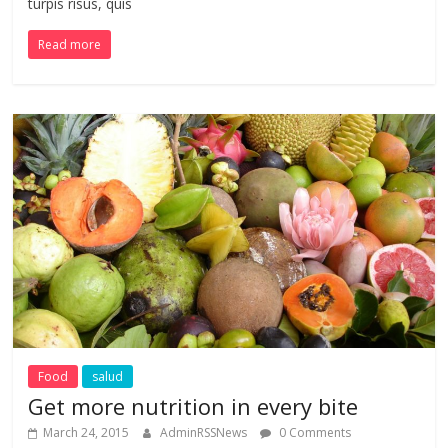
turpis risus, quis
Read more
Food
salud
Get more nutrition in every bite
March 24, 2015
AdminRSSNews
0 Comments