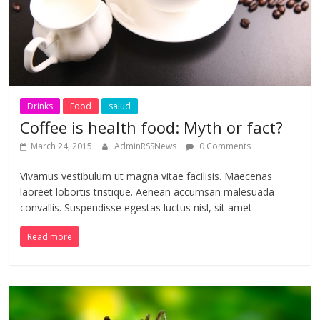
Drinks
Food
salud
Coffee is health food: Myth or fact?
March 24, 2015
AdminRSSNews
0 Comments
Vivamus vestibulum ut magna vitae facilisis. Maecenas
laoreet lobortis tristique. Aenean accumsan malesuada
convallis. Suspendisse egestas luctus nisl, sit amet
Read more