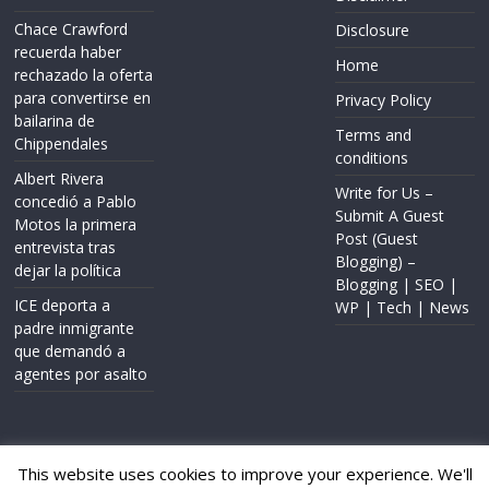
Chace Crawford
Disclosure
recuerda haber
Home
rechazado la oferta
para convertirse en
Privacy Policy
bailarina de
Terms and
Chippendales
conditions
Albert Rivera
Write for Us –
concedió a Pablo
Submit A Guest
Motos la primera
Post (Guest
entrevista tras
Blogging) –
dejar la política
Blogging | SEO |
ICE deporta a
WP | Tech | News
padre inmigrante
que demandó a
agentes por asalto
This website uses cookies to improve your experience. We'll
Copyright © 2020
FWP Report
. All rights reserved.