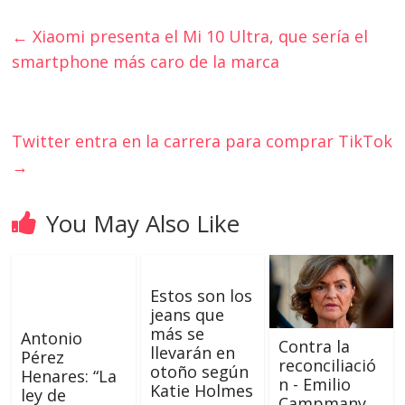
←
Xiaomi presenta el Mi 10 Ultra, que sería el
smartphone más caro de la marca
Twitter entra en la carrera para comprar TikTok
→
You May Also Like
Estos son los
jeans que
más se
Antonio
Contra la
llevarán en
Pérez
reconciliació
otoño según
Henares: “La
n - Emilio
Katie Holmes
ley de
Campmany