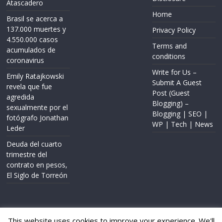
Atascadero
Home
Brasil se acerca a
137.000 muertes y
Privacy Policy
4.550.000 casos
Terms and
acumulados de
conditions
coronavirus
Write for Us –
Emily Ratajkowski
Submit A Guest
revela que fue
Post (Guest
agredida
Blogging) –
sexualmente por el
Blogging | SEO |
fotógrafo Jonathan
WP | Tech | News
Leder
Deuda del cuarto
trimestre del
contrato en pesos,
El Siglo de Torreón
This website uses cookies to improve your experience. We'll