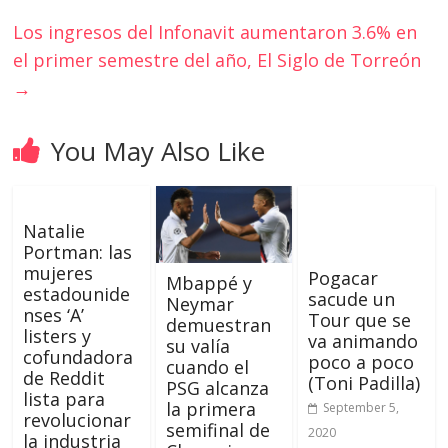
Los ingresos del Infonavit aumentaron 3.6% en
el primer semestre del año, El Siglo de Torreón
→
You May Also Like
Natalie
Portman: las
mujeres
Pogacar
Mbappé y
estadounide
sacude un
Neymar
nses ‘A’
Tour que se
demuestran
listers y
va animando
su valía
cofundadora
poco a poco
cuando el
de Reddit
(Toni Padilla)
PSG alcanza
lista para
la primera
September 5,
revolucionar
semifinal de
2020
la industria