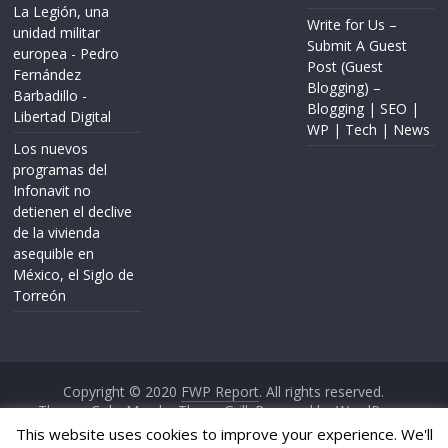
La Legión, una
Write for Us –
unidad militar
Submit A Guest
europea - Pedro
Post (Guest
Fernández
Blogging) –
Barbadillo -
Blogging | SEO |
Libertad Digital
WP | Tech | News
Los nuevos
programas del
Infonavit no
detienen el declive
de la vivienda
asequible en
México, el Siglo de
Torreón
Copyright © 2020
FWP Report
. All rights reserved.
Theme: ColorMag by
ThemeGrill
. Powered by
WordPress
.
This website uses cookies to improve your experience. We'll