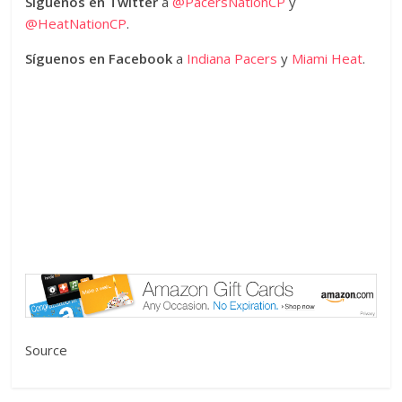
Síguenos en Twitter
a
@PacersNationCP
y
@HeatNationCP
.
Síguenos en Facebook
a
Indiana Pacers
y
Miami Heat
.
Source