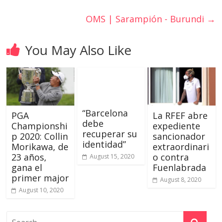
OMS | Sarampión - Burundi
→
You May Also Like
“Barcelona
La RFEF abre
PGA
debe
expediente
Championshi
recuperar su
sancionador
p 2020: Collin
identidad”
extraordinari
Morikawa, de
o contra
23 años,
August 15, 2020
Fuenlabrada
gana el
primer major
August 8, 2020
August 10, 2020